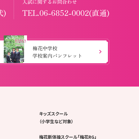
入試に関するお問合わせ
代)
TEL.06-6852-0002(直通)
梅花中学校
学校案内パンフレット
キッズスクール
（小学生など対象）
梅花新体操スクール「梅花RG」