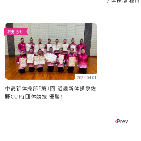
学体操部 種目
お知らせ
2024.04.01
中高新体操部「第1回 近畿新体操泉佐
野CUP」団体競技 優勝！
Prev