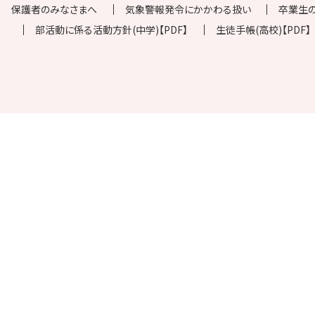
保護者のみなさまへ
気象警報発令にかかわる扱い
卒業生
部活動に係る活動方針(中学)【PDF】
生徒手帳(高校)【PDF】