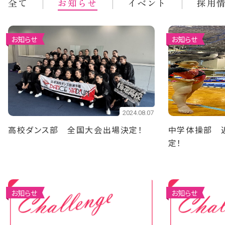
全て
お知らせ
イベント
採用
お知らせ
お知らせ
2024.08.07
高校ダンス部 全国大会出場決定！
中学体操部 
定！
お知らせ
お知らせ