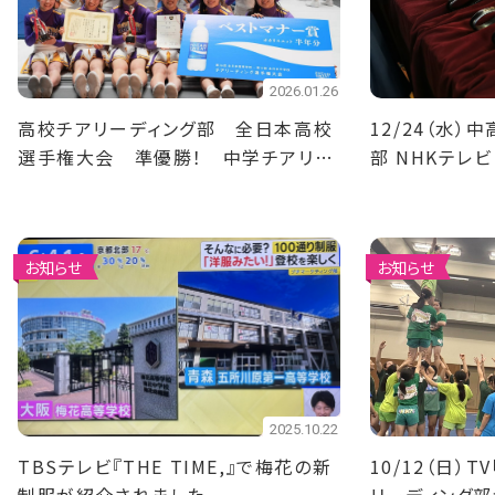
2026.01.26
高校チアリーディング部 全日本高校
12/24（水
選手権大会 準優勝！ 中学チアリー
部 NHKテレ
ディング部 全日本中学校選手権大
定！
会 準優勝！
お知らせ
お知らせ
2025.10.22
TBSテレビ『THE TIME,』で梅花の新
10/12（日）