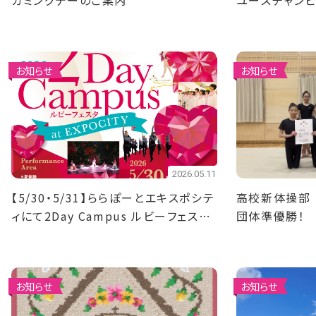
カミングデーのご案内
ユースチャン
優勝！4名決勝
お知らせ
お知らせ
2026.05.11
【5/30・5/31】ららぽーとエキスポシテ
高校新体操部
ィにて2Day Campus ルビーフェスタ
団体準優勝！
を開催！
お知らせ
お知らせ