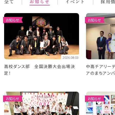
全て
お知らせ
イベント
採用
お知らせ
お知らせ
2026.08.03
高校ダンス部 全国決勝大会出場決
中高チアリーデ
定！
アのまちアン
ました
お知らせ
お知らせ