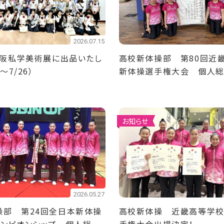
2026.07.15
大阪私学美術展に出品いたし
高校新体操部 第80回近
～7/26）
新体操選手権大会 個人
団体準優勝！
お知らせ
2026.05.27
操部 第24回全日本新体操
高校新体操 近畿高等学