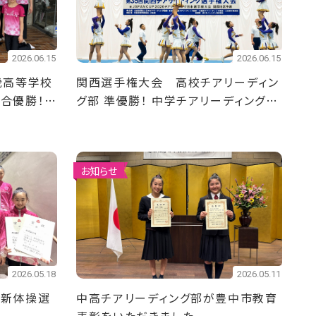
2026.06.15
2026.06.15
畿高等学校
関西選手権大会 高校チアリーディン
総合優勝！
グ部 準優勝！ 中学チアリーディング部
ユースの部 優勝！division1 第3
位！
お知らせ
2026.05.18
2026.05.11
校新体操選
中高チアリーディング部が豊中市教育