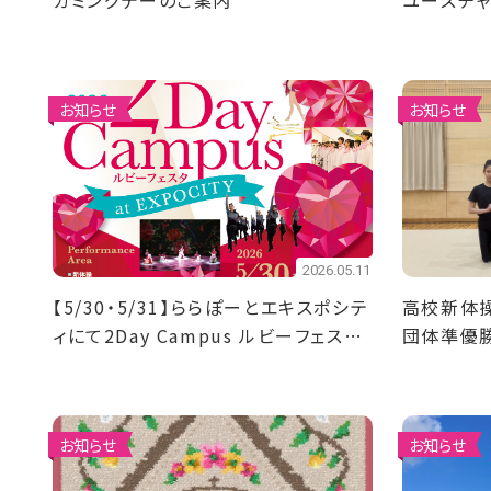
カミングデーのご案内
ユースチ
優勝！4名
お知らせ
お知らせ
2026.05.11
【5/30・5/31】ららぽーとエキスポシテ
高校新体
ィにて2Day Campus ルビーフェスタ
団体準優
を開催！
お知らせ
お知らせ