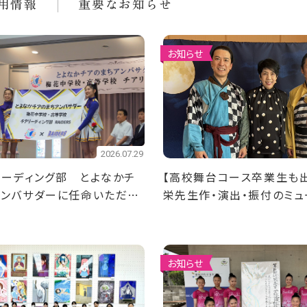
用情報
重要なお知らせ
お知らせ
2026.07.29
ーディング部 ​とよなかチ
【高校舞台コース卒業生も
アンバサダーに任命いただき
栄先生作・演出・振付のミュ
「淡路の月に誓う」が上演中
お知らせ