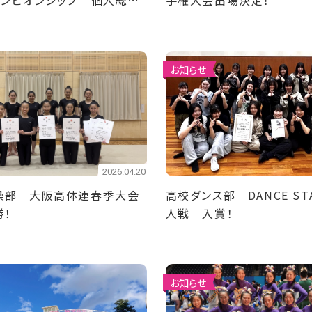
ャンピオンシップ 個人総合
手権大会出場決定！
決勝出場！
お知らせ
2026.04.20
操部 大阪高体連春季大会
高校ダンス部 DANCE STA
勝！
人戦 入賞！
お知らせ