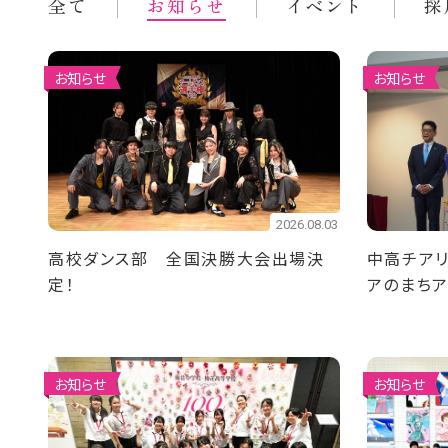
全て
お知らせ
イベント
採
お知らせ
お知らせ
2026.08.03
高校ダンス部 全国決勝大会出場決
中高チアリ
定！
アのまち
ました
お知らせ
お知らせ