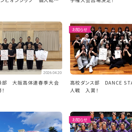
ャンピオンシップ 個人総合
手権大会出場決定！
決勝出場！
お知らせ
2026.04.20
操部 大阪高体連春季大会
高校ダンス部 DANCE STA
勝！
人戦 入賞！
お知らせ