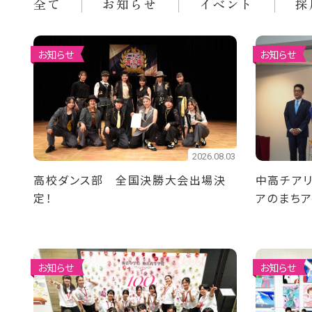
全て
お知らせ
イベント
採
お知らせ
お知らせ
2026.08.03
高校ダンス部 全国決勝大会出場決
中高チアリ
定！
アのまち
ました
お知らせ
お知らせ