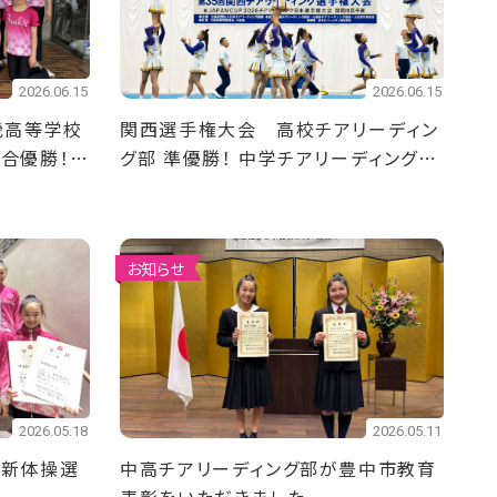
2026.06.15
2026.06.15
畿高等学校
関西選手権大会 高校チアリーディン
総合優勝！
グ部 準優勝！ 中学チアリーディング部
ユースの部 優勝！division1 第3
位！
お知らせ
2026.05.18
2026.05.11
校新体操選
中高チアリーディング部が豊中市教育