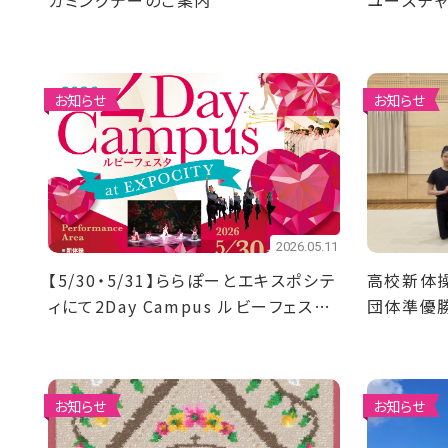
カミングデーのご案内
ユースチ
優勝！4名
お知らせ
お知らせ
2026.05.11
【5/30・5/31】ららぽーとエキスポシテ
高校新体
ィにて2Day Campus ルビーフェスタ
団体準優
を開催！
お知らせ
お知らせ