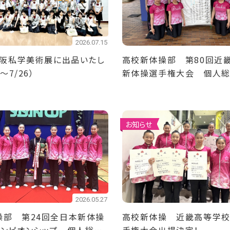
2026.07.15
大阪私学美術展に出品いたし
高校新体操部 第80回近
～7/26）
新体操選手権大会 個人
団体準優勝！
お知らせ
2026.05.27
操部 第24回全日本新体操
高校新体操 近畿高等学