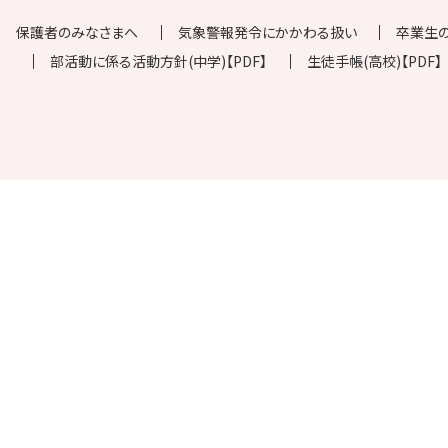
保護者のみなさまへ
気象警報発令にかかわる扱い
卒業生
部活動に係る活動方針(中学)【PDF】
生徒手帳(高校)【PDF】