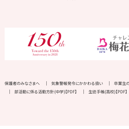
保護者のみなさまへ
気象警報発令にかかわる扱い
卒業生
部活動に係る活動方針(中学)【PDF】
生徒手帳(高校)【PDF】