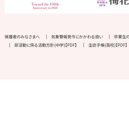
保護者のみなさまへ
気象警報発令にかかわる扱い
卒業生
部活動に係る活動方針(中学)【PDF】
生徒手帳(高校)【PDF】