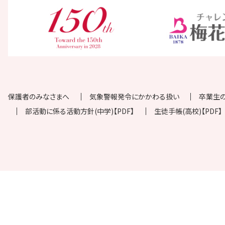
保護者のみなさまへ
気象警報発令にかかわる扱い
卒業生
部活動に係る活動方針(中学)【PDF】
生徒手帳(高校)【PDF】