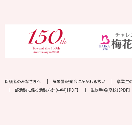
保護者のみなさまへ
気象警報発令にかかわる扱い
卒業生
部活動に係る活動方針(中学)【PDF】
生徒手帳(高校)【PDF】