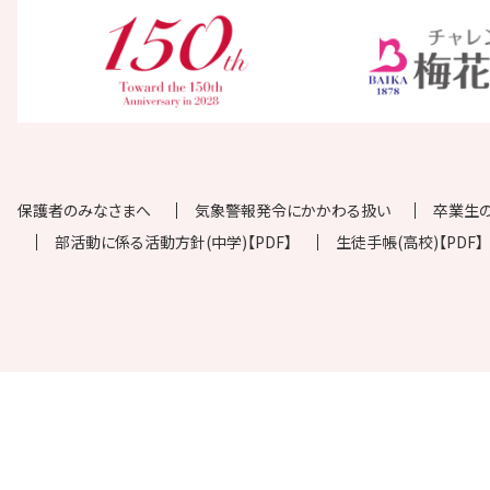
保護者のみなさまへ
気象警報発令にかかわる扱い
卒業生
部活動に係る活動方針(中学)【PDF】
生徒手帳(高校)【PDF】