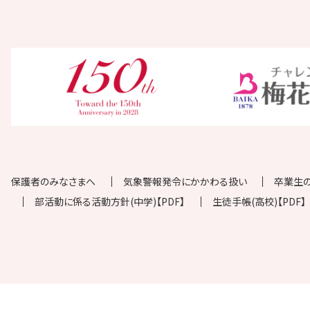
保護者のみなさまへ
気象警報発令にかかわる扱い
卒業生
部活動に係る活動方針(中学)【PDF】
生徒手帳(高校)【PDF】