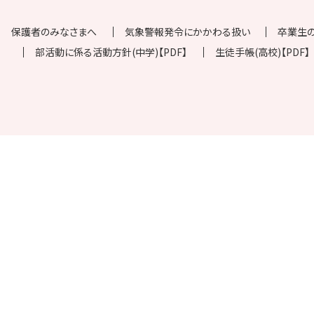
保護者のみなさまへ
気象警報発令にかかわる扱い
卒業生
部活動に係る活動方針(中学)【PDF】
生徒手帳(高校)【PDF】