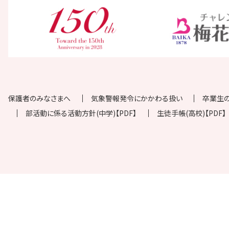
保護者のみなさまへ
気象警報発令にかかわる扱い
卒業生
部活動に係る活動方針(中学)【PDF】
生徒手帳(高校)【PDF】