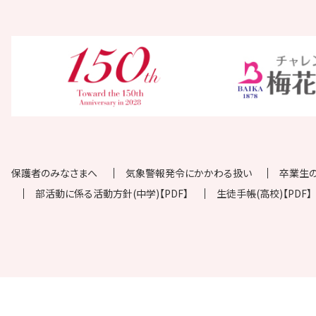
保護者のみなさまへ
気象警報発令にかかわる扱い
卒業生
部活動に係る活動方針(中学)【PDF】
生徒手帳(高校)【PDF】