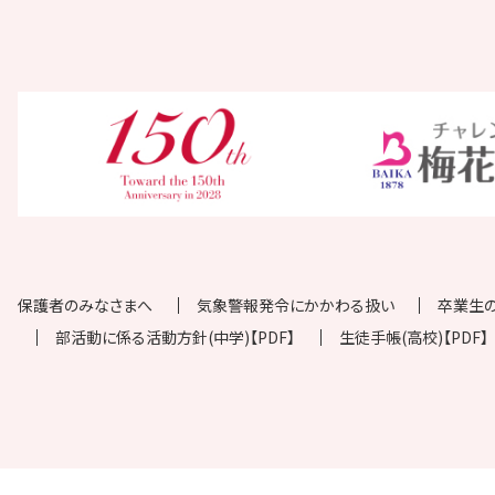
保護者のみなさまへ
気象警報発令にかかわる扱い
卒業生
部活動に係る活動方針(中学)【PDF】
生徒手帳(高校)【PDF】