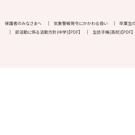
保護者のみなさまへ
気象警報発令にかかわる扱い
卒業生
部活動に係る活動方針(中学)【PDF】
生徒手帳(高校)【PDF】