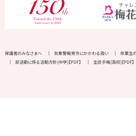
保護者のみなさまへ
気象警報発令にかかわる扱い
卒業生
部活動に係る活動方針(中学)【PDF】
生徒手帳(高校)【PDF】