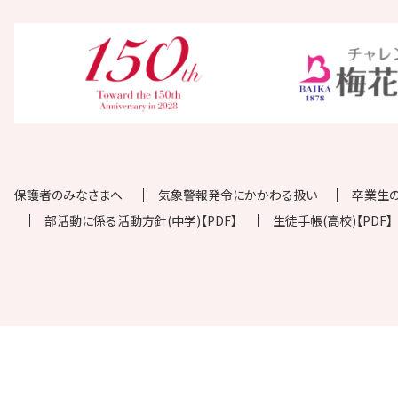
保護者のみなさまへ
気象警報発令にかかわる扱い
卒業生
部活動に係る活動方針(中学)【PDF】
生徒手帳(高校)【PDF】