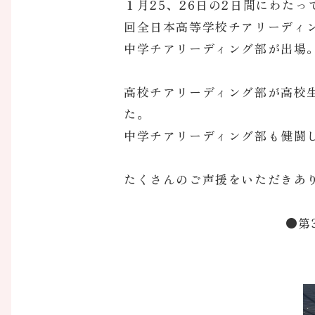
１月25、26日の2日間にわた
回全日本高等学校チアリーディ
中学チアリーディング部が出場
高校チアリーディング部が高校
た。
中学チアリーディング部も健闘
たくさんのご声援をいただきあ
●第