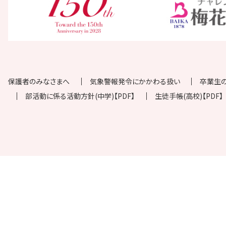
保護者のみなさまへ
気象警報発令にかかわる扱い
卒業生
部活動に係る活動方針(中学)【PDF】
生徒手帳(高校)【PDF】