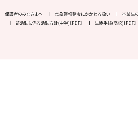
保護者のみなさまへ
気象警報発令にかかわる扱い
卒業生
部活動に係る活動方針(中学)【PDF】
生徒手帳(高校)【PDF】