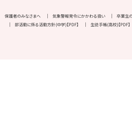
保護者のみなさまへ
気象警報発令にかかわる扱い
卒業生
部活動に係る活動方針(中学)【PDF】
生徒手帳(高校)【PDF】