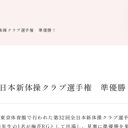
体操クラブ選手権 準優勝！
日本新体操クラブ選手権 準優勝
日）東京体育館で行われた第32回全日本新体操クラブ選
1年生の1名が梅花RGとして出場し、見事に準優勝を