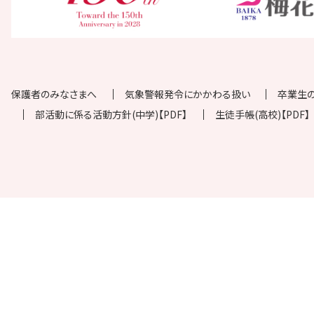
保護者のみなさまへ
気象警報発令にかかわる扱い
卒業生
部活動に係る活動方針(中学)【PDF】
生徒手帳(高校)【PDF】