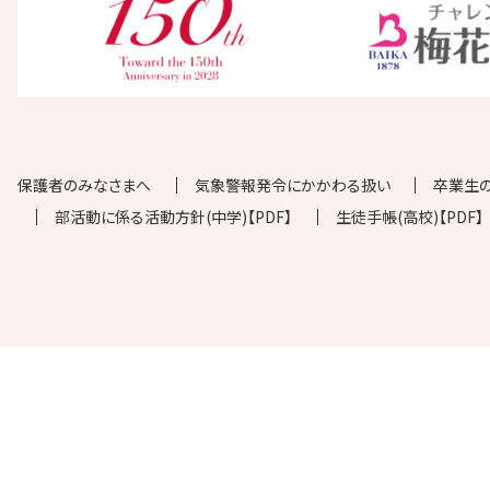
保護者のみなさまへ
気象警報発令にかかわる扱い
卒業生
部活動に係る活動方針(中学)【PDF】
生徒手帳(高校)【PDF】