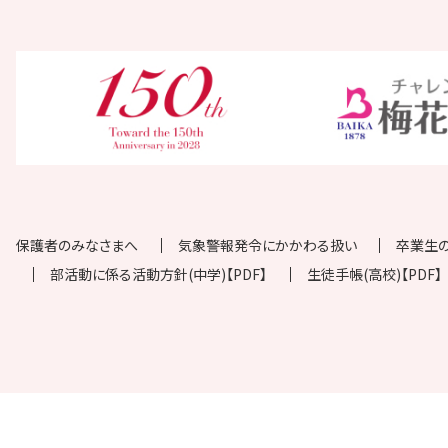
保護者のみなさまへ
気象警報発令にかかわる扱い
卒業生
部活動に係る活動方針(中学)【PDF】
生徒手帳(高校)【PDF】