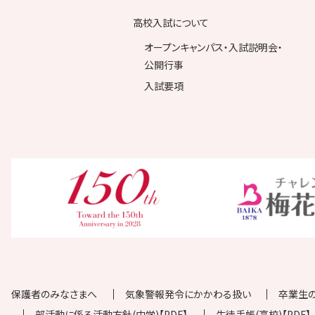
高校入試について
オープンキャンパス・入試説明会・
公開行事
入試要項
保護者のみなさまへ
気象警報発令にかかわる扱い
卒業生
部活動に係る活動方針(中学)【PDF】
生徒手帳(高校)【PDF】