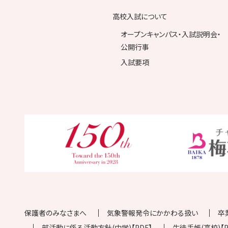
高校入試について
オープンキャンパス・入試説明会・
公開行事
入試要項
保護者のみなさまへ
気象警報発令にかかわる扱い
卒
部活動に係る活動方針(中学)【PDF】
生徒手帳(高校)【P