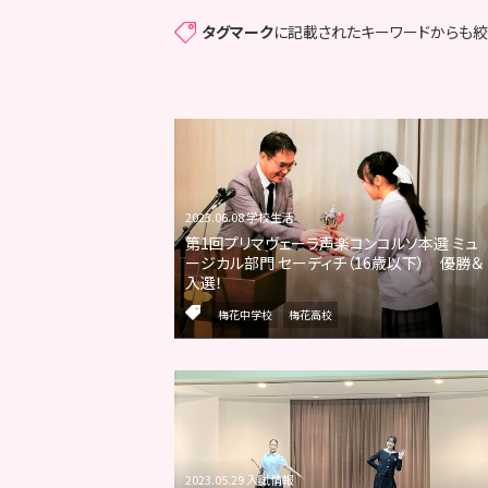
タグマーク
に記載されたキーワードからも絞
2023.06.08 学校生活
第1回プリマヴェーラ声楽コンコルソ本選 ミュ
ージカル部門 セーディチ（16歳以下） 優勝＆
入選！
梅花中学校
梅花高校
2023.05.29 入試情報