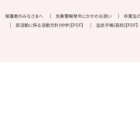
保護者のみなさまへ
気象警報発令にかかわる扱い
卒業生
部活動に係る活動方針(中学)【PDF】
生徒手帳(高校)【PDF】