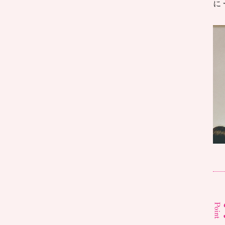
て
保
保
に