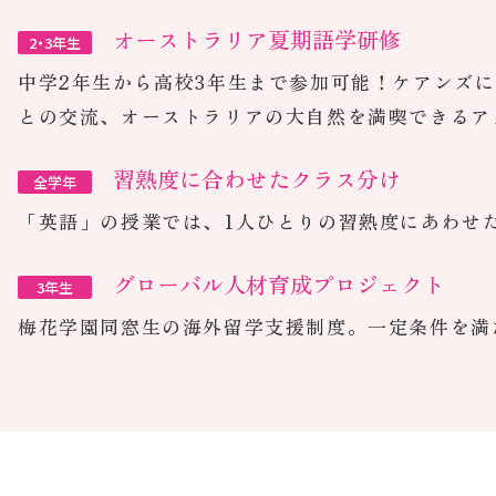
ネイティブ教員のみの
Oral Engl
2・3年生
1年生はネイティブ教員&日本人教員、2·3年生はネイテ
ブ教員とオールイングリッシュで過ごすことが可能
オーストラリア夏期語学研修
2・3年生
中学2年生から高校3年生まで参加可能！ケアンズ
との交流、オーストラリアの大自然を満喫できるア
習熟度に合わせたクラス分け
全学年
「英語」の授業では、1人ひとりの習熟度にあわせ
グローバル人材育成プロジェクト
3年生
梅花学園同窓生の海外留学支援制度。一定条件を満