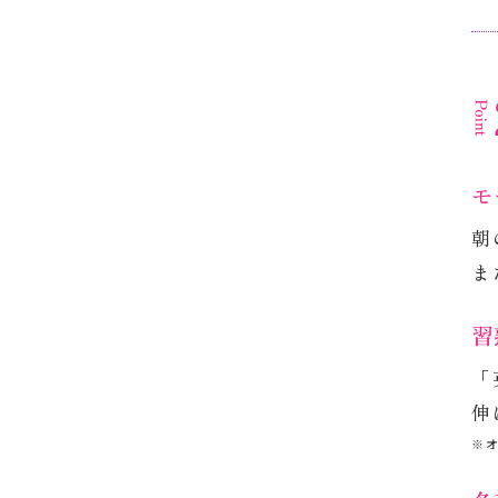
モ
朝
ま
習