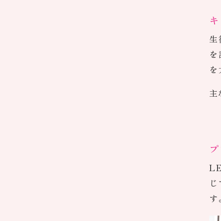
キ
生
を
を
主
プ