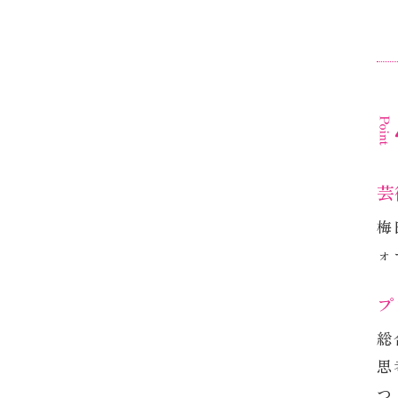
名
る
実
芸
梅
ォ