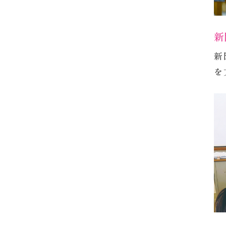
新
新
を