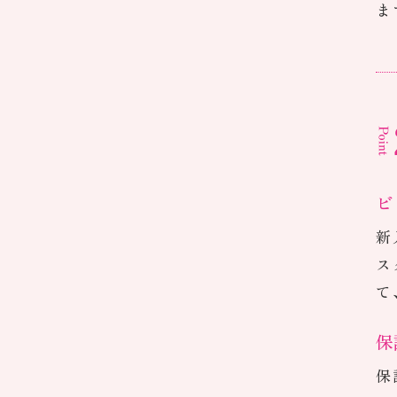
コ
自
ン
ま
ビ
新
ス