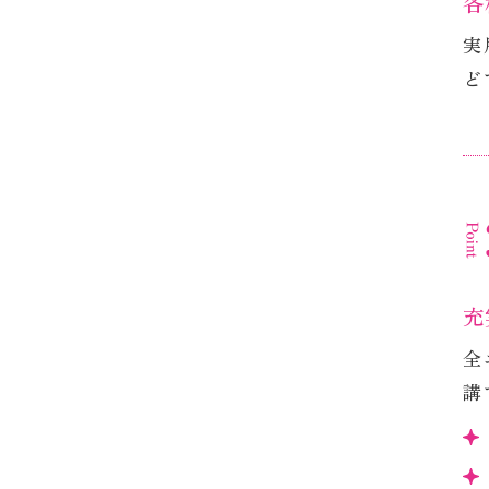
「
伸
※
各
実
ど
充