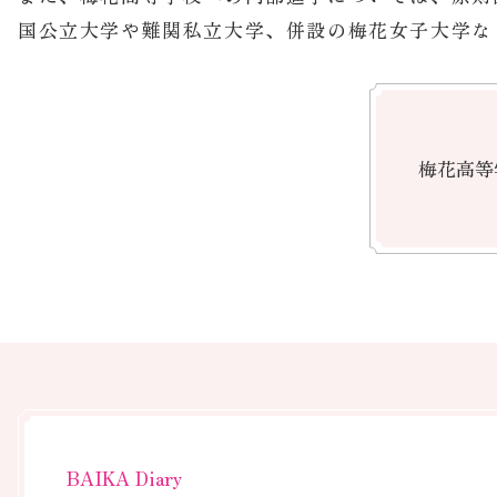
併設の高等学校の多彩なコースを通して
進路を
梅花中学校では、併設の梅花高等学校に内部進学を
先輩生徒からのコース紹介などを参考にしながら、
また、梅花高等学校への内部進学については、原則
国公立大学や難関私立大学、併設の梅花女子大学な
梅花高等