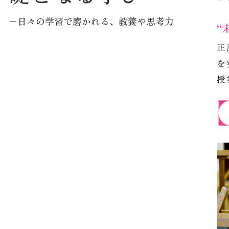
礎となる学び
−日々の学習で磨かれる、教養や思考力
“
正
を
授