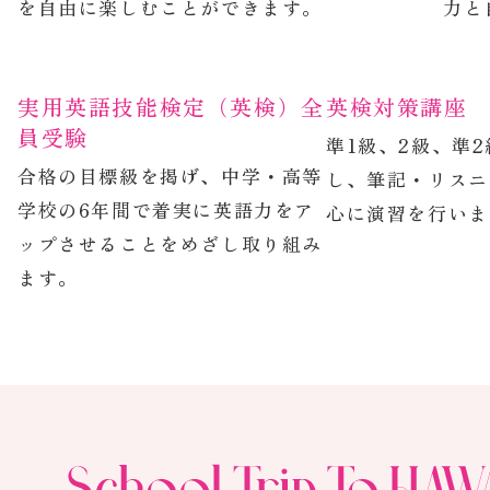
ランチタイムEnglish
En
英語専用エリア“English Only Space”では、
中庭
ネイティブ教員とお昼休みにゲームや英会話
り、
を自由に楽しむことができます。
力と
実用英語技能検定（英検）全
英検対策講座
員受験
準1級、2級、準
合格の目標級を掲げ、中学・高等
し、筆記・リスニ
学校の6年間で着実に英語力をア
心に演習を行いま
ップさせることをめざし取り組み
ます。