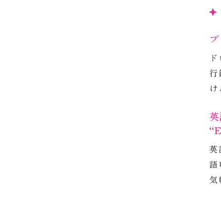
全
講
プ
ド
行
け
英
“E
英