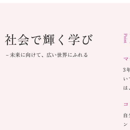
語
気
社会で輝く学び
－未来に向けて、広い世界にふれる
マ
3
い
は