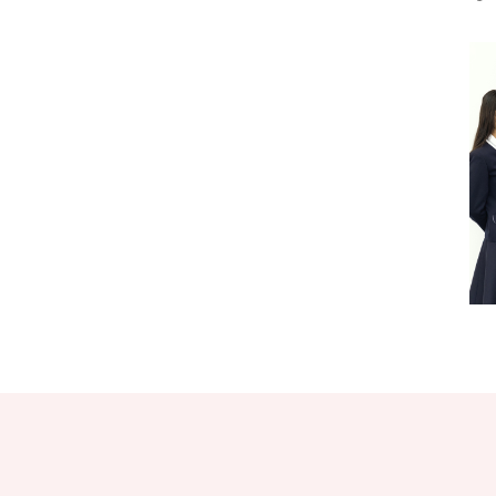
プ
総
思
つ