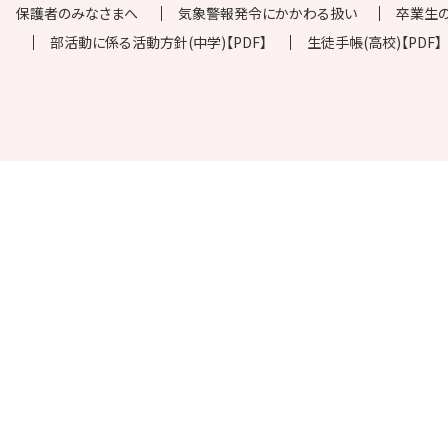
保護者のみなさまへ
気象警報発令にかかわる扱い
卒業生
部活動に係る活動方針(中学)【PDF】
生徒手帳(高校)【PDF】