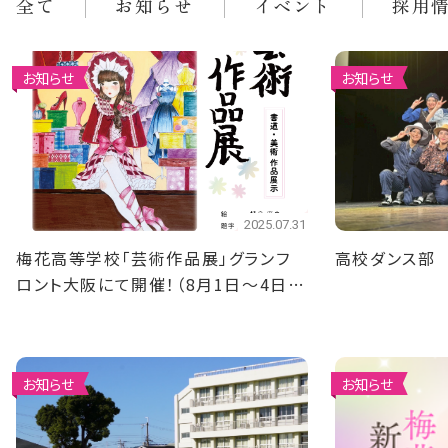
全て
お知らせ
イベント
採用
お知らせ
お知らせ
2025.07.31
梅花高等学校「芸術作品展」グランフ
高校ダンス部
ロント大阪にて開催！（8月1日～4日ま
で）
お知らせ
お知らせ