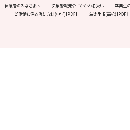
保護者のみなさまへ
気象警報発令にかかわる扱い
卒業生
部活動に係る活動方針(中学)【PDF】
生徒手帳(高校)【PDF】