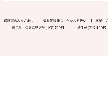
保護者のみなさまへ
気象警報発令にかかわる扱い
卒業生
部活動に係る活動方針(中学)【PDF】
生徒手帳(高校)【PDF】