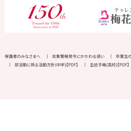
保護者のみなさまへ
気象警報発令にかかわる扱い
卒業生
部活動に係る活動方針(中学)【PDF】
生徒手帳(高校)【PDF】