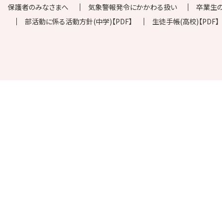
保護者のみなさまへ
気象警報発令にかかわる扱い
卒業生
部活動に係る活動方針(中学)【PDF】
生徒手帳(高校)【PDF】