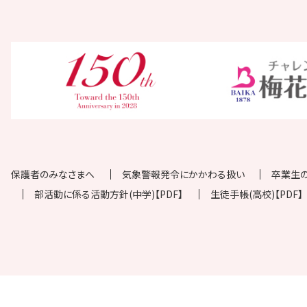
保護者のみなさまへ
気象警報発令にかかわる扱い
卒業生
部活動に係る活動方針(中学)【PDF】
生徒手帳(高校)【PDF】