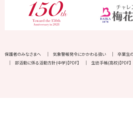
保護者のみなさまへ
気象警報発令にかかわる扱い
卒業生
部活動に係る活動方針(中学)【PDF】
生徒手帳(高校)【PDF】