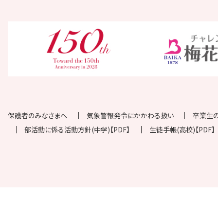
保護者のみなさまへ
気象警報発令にかかわる扱い
卒業生
部活動に係る活動方針(中学)【PDF】
生徒手帳(高校)【PDF】