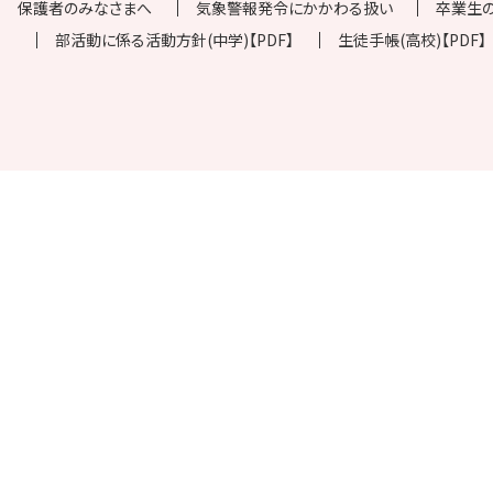
保護者のみなさまへ
気象警報発令にかかわる扱い
卒業生
部活動に係る活動方針(中学)【PDF】
生徒手帳(高校)【PDF】