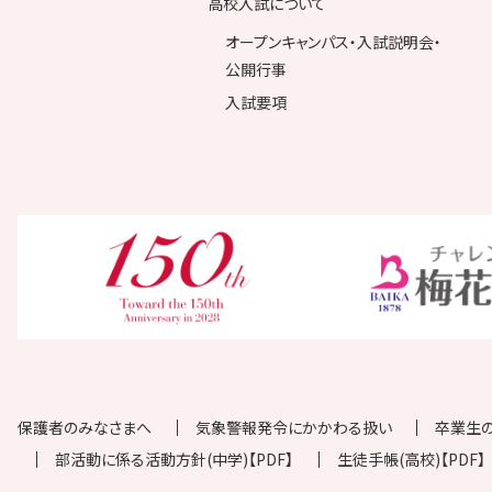
高校入試について
オープンキャンパス・入試説明会・
公開行事
入試要項
保護者のみなさまへ
気象警報発令にかかわる扱い
卒業生
部活動に係る活動方針(中学)【PDF】
生徒手帳(高校)【PDF】