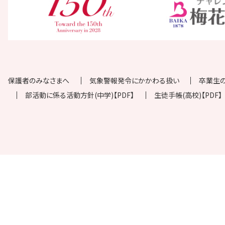
保護者のみなさまへ
気象警報発令にかかわる扱い
卒業生
部活動に係る活動方針(中学)【PDF】
生徒手帳(高校)【PDF】