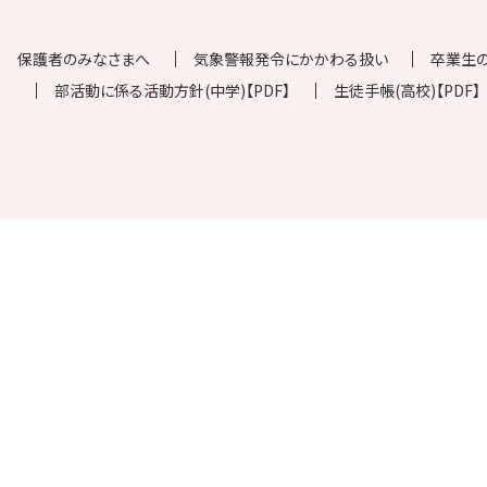
保護者のみなさまへ
気象警報発令にかかわる扱い
卒業生
部活動に係る活動方針(中学)【PDF】
生徒手帳(高校)【PDF】