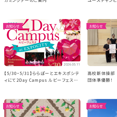
カミングデーのご案内
ユースチャン
優勝！4名決勝
お知らせ
お知らせ
2026.05.11
【5/30・5/31】ららぽーとエキスポシテ
高校新体操部
ィにて2Day Campus ルビーフェスタ
団体準優勝！
を開催！
お知らせ
お知らせ