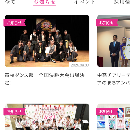
全て
お知らせ
イベント
採用
お知らせ
お知らせ
2026.08.03
高校ダンス部 全国決勝大会出場決
中高チアリーデ
定！
アのまちアン
ました
お知らせ
お知らせ