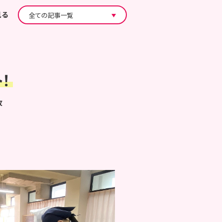
見る
！
攻