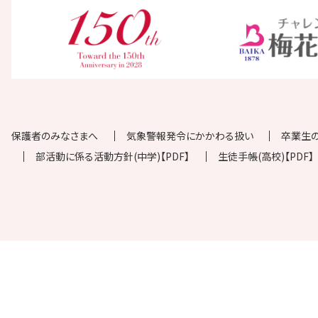
保護者のみなさまへ
気象警報発令にかかわる扱い
卒業生
部活動に係る活動方針(中学)【PDF】
生徒手帳(高校)【PDF】