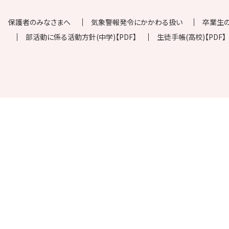
保護者のみなさまへ
気象警報発令にかかわる扱い
卒業生
部活動に係る活動方針(中学)【PDF】
生徒手帳(高校)【PDF】