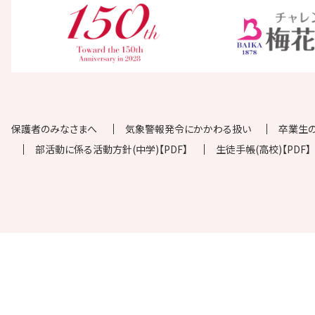
保護者のみなさまへ
気象警報発令にかかわる扱い
卒業生
部活動に係る活動方針(中学)【PDF】
生徒手帳(高校)【PDF】