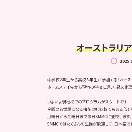
オーストラリア語学
2025.
中学校2年生から高校３年生が参加する「オース
ホームステイ先から現地の学校に通い、異文化理
いよいよ現地校でのプログラムがスタートです
今回のお世話になる梅花の姉妹校でもある「St.Margare
月曜日から金曜日まで毎日SMMCに登校します。
SMMCではたくさんの生徒が歓迎して、日本語で