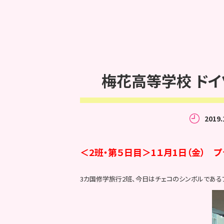
梅花高等学校 ドイツ
2019.
＜2班・第５日目＞1１月1日（金） 
3カ国修学旅行2班、今日はチェコのシンボルである