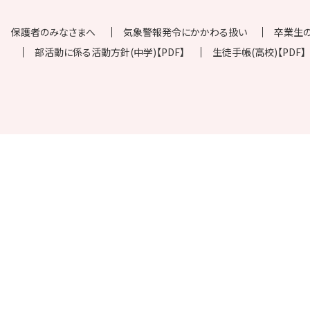
保護者のみなさまへ
気象警報発令にかかわる扱い
卒業生
部活動に係る活動方針(中学)【PDF】
生徒手帳(高校)【PDF】