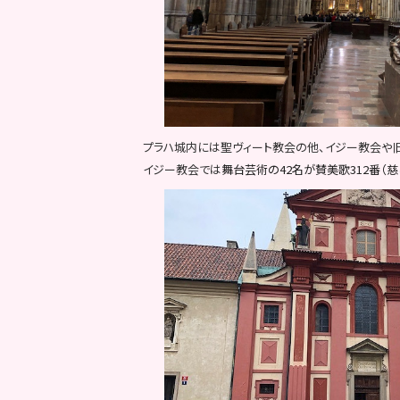
プラハ城内には聖ヴィート教会の他、イジー教会や
イジー教会では
舞台芸術の42名が賛美歌312番（慈