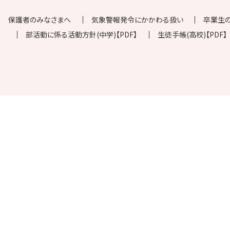
保護者のみなさまへ
気象警報発令にかかわる扱い
卒業生
部活動に係る活動方針(中学)【PDF】
生徒手帳(高校)【PDF】