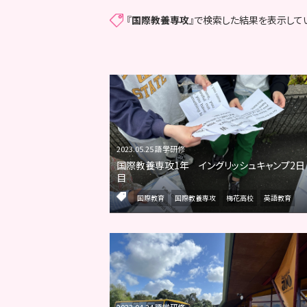
『
国際教養専攻
』で検索した結果を表示して
2023.05.25 語学研修
国際教養専攻1年 イングリッシュキャンプ2日
目
国際教育
国際教養専攻
梅花高校
英語教育
2023.04.24 語学研修