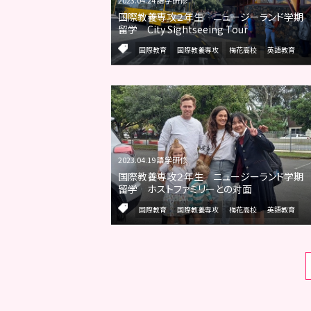
国際教養専攻２年生 ニュージーランド学期
留学 City Sightseeing Tour
国際教育
国際教養専攻
梅花高校
英語教育
2023.04.19 語学研修
国際教養専攻２年生 ニュージーランド学期
留学 ホストファミリーとの対面
国際教育
国際教養専攻
梅花高校
英語教育